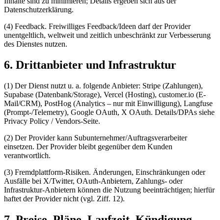
Inhalte sind zu minimieren; Details ergeben sich aus der
Datenschutzerklärung.
(4) Feedback. Freiwilliges Feedback/Ideen darf der Provider
unentgeltlich, weltweit und zeitlich unbeschränkt zur Verbesserung
des Dienstes nutzen.
6. Drittanbieter und Infrastruktur
(1) Der Dienst nutzt u. a. folgende Anbieter: Stripe (Zahlungen),
Supabase (Datenbank/Storage), Vercel (Hosting), customer.io (E-
Mail/CRM), PostHog (Analytics – nur mit Einwilligung), Langfuse
(Prompt-/Telemetry), Google OAuth, X OAuth. Details/DPAs siehe
Privacy Policy / Vendors-Seite.
(2) Der Provider kann Subunternehmer/Auftragsverarbeiter
einsetzen. Der Provider bleibt gegenüber dem Kunden
verantwortlich.
(3) Fremdplattform-Risiken. Änderungen, Einschränkungen oder
Ausfälle bei X/Twitter, OAuth-Anbietern, Zahlungs- oder
Infrastruktur-Anbietern können die Nutzung beeinträchtigen; hierfür
haftet der Provider nicht (vgl. Ziff. 12).
7. Preise, Pläne, Laufzeit, Kündigung