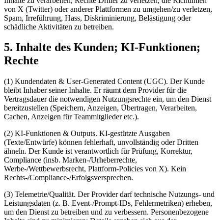
Inhalte zu verarbeiten, Rechte Dritter zu verletzen, die Richtlinien
von X (Twitter) oder anderer Plattformen zu umgehen/zu verletzen,
Spam, Irreführung, Hass, Diskriminierung, Belästigung oder
schädliche Aktivitäten zu betreiben.
5. Inhalte des Kunden; KI-Funktionen;
Rechte
(1) Kundendaten & User-Generated Content (UGC). Der Kunde
bleibt Inhaber seiner Inhalte. Er räumt dem Provider für die
Vertragsdauer die notwendigen Nutzungsrechte ein, um den Dienst
bereitzustellen (Speichern, Anzeigen, Übertragen, Verarbeiten,
Cachen, Anzeigen für Teammitglieder etc.).
(2) KI-Funktionen & Outputs. KI-gestützte Ausgaben
(Texte/Entwürfe) können fehlerhaft, unvollständig oder Dritten
ähneln. Der Kunde ist verantwortlich für Prüfung, Korrektur,
Compliance (insb. Marken-/Urheberrechte,
Werbe-/Wettbewerbsrecht, Plattform-Policies von X). Kein
Rechts-/Compliance-/Erfolgsversprechen.
(3) Telemetrie/Qualität. Der Provider darf technische Nutzungs- und
Leistungsdaten (z. B. Event-/Prompt-IDs, Fehlermetriken) erheben,
um den Dienst zu betreiben und zu verbessern. Personenbezogene