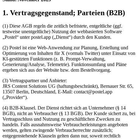
1. Vertragsgegenstand; Parteien (B2B)
(1) Diese AGB regeln die zeitlich befristete, entgeltliche (ggf.
testweise unentgeltliche) Nutzung der webbasierten Software
„Postel“ unter postel.app („Dienst“) durch den Kunden.
(2) Postel ist eine Web-Anwendung zur Planung, Erstellung und
Optimierung von Inhalten für X (vormals Twitter) unter Einsatz von
KI-gestützten Funktionen (z. B. Prompt-Verwaltung,
Generierung/Analyse, Telemetrie). Funktionsumfang und Pläne
ergeben sich aus der Website bzw. dem Bestellvorgang.
(3) Vertragspartner und Anbieter:
JRS Content Solutions UG (haftungsbeschränkt), Bernauer Str. 65,
13507 Berlin, Deutschland, E-Mail: contact@postel.app
(„Provider“).
(4) B2B-Klausel. Der Dienst richtet sich an Unternehmer (§ 14
BGB), nicht an Verbraucher (§ 13 BGB). Der Kunde sichert zu, bei
Vertragsschluss und Nutzung zu geschäftlichen Zwecken zu
handeln. Falls ausnahmsweise Verbraucherleistungen angeboten
werden, gelten zwingende Verbraucherrechte zusätzlich;
entgegenstehende Klauseln gelten dann nur, soweit rechtlich