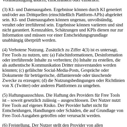
(3) KI- und Datenausgaben. Ergebnisse können durch KI generiert
und/oder aus Drittquellen (einschließlich Plattform-APIs) abgeleitet
sein. KI- und Datenausgaben können ungenau, unvollständig,
veraltet oder irreführend sein. Ergebnisse können variieren und sind
nicht garantiert. Kennzahlen, Schätzungen und KPIs dienen nur zur
Information und müssen vor einer Entscheidungsgrundlage
unabhängig überprüft werden.
(4) Verbotene Nutzung. Zusätzlich zu Ziffer 4(3) ist es untersagt,
Free Tools zu nutzen, um: (a) Falschinformationen, Desinformation
oder irreführende Inhalte zu verbreiten; (b) Inhalte zu erstellen, die
als authentische Kommunikation Dritter missverstanden werden
könnten; (c) gefälschte Social-Media-Posts, Gespräche oder
Dokumente für betrügerische, diffamierende oder täuschende
Zwecke zu erzeugen; (d) die Nutzungsbedingungen oder Richtlinien
von X (Twitter) oder anderen Plattformen zu umgehen.
(5) Haftungsausschluss. Die Haftung des Providers für Free Tools
ist – soweit gesetzlich zulässig – ausgeschlossen. Der Nutzer nutzt
Free Tools auf eigenes Risiko. Der Provider haftet nicht für
Entscheidungen, Handlungen oder Schäden, die auf Grundlage von
Free-Tool-Ausgaben getroffen oder verursacht werden.
(6) Freistellung. Der Nutzer stellt den Provider von allen